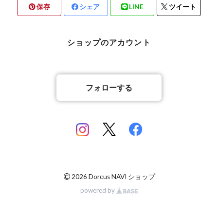
保存
シェア
LINE
ツイート
北海道檜山郡厚沢部町産
京都府宇治市産
熊本県合志市産
ショップのアカウント
岡山県岡山市
山梨県北杜市明野町産
香川県綾歌郡綾川町産
山梨県甲斐市産
フォローする
香川県丸亀市綾歌町産
佐賀県神埼郡産
佐賀県神埼郡産
長崎県対馬市産
©
2026 Dorcus NAVI ショップ
powered by