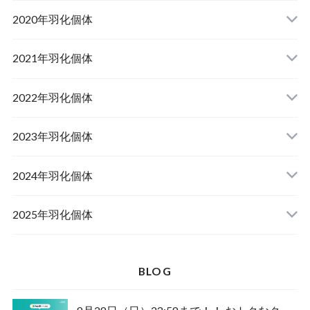
山梨県韮崎市産オオクワガタ
2020年羽化個体
佐賀県神埼郡産オオクワガタ
山梨県韮崎市韮崎町産オオクワガタ
山梨県韮崎市穂坂町産
2021年羽化個体
佐賀県神埼郡神埼町産オオクワガタ
山梨県甲斐市産
山梨県韮崎市穂坂町産
2022年羽化個体
山形県西置賜郡小國町産
兵庫県川辺郡猪名川町産
青森県十和田市産
2023年羽化個体
新潟県十日町市産
山梨県甲斐市産
宮城県栗原市産
岩手県奥州市産
2024年羽化個体
佐賀県神埼郡神埼町
茨城県小美玉市産
山形県西置賜郡小國町産
青森県十和田市産
2025年羽化個体
佐賀県神埼郡神埼町産
新潟県十日町市産
山梨県甲斐市産
新潟県東蒲原郡阿賀町産
秋田県仙北市産
北海道檜山郡厚沢部町産
BLOG
長崎県対馬市産
山梨県韮崎市産
新潟県十日町市産
新潟県魚沼市産
岩手県奥州市産