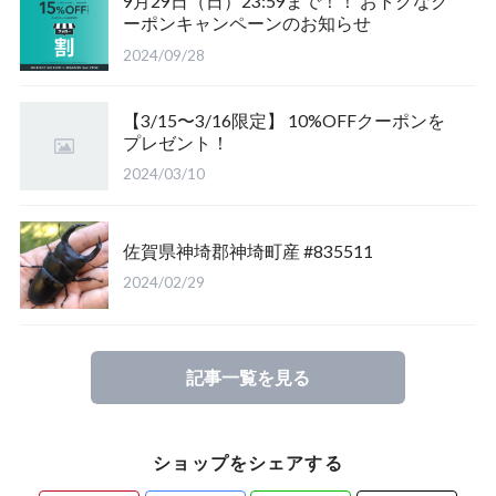
9月29日（日）23:59まで！！ おトクなク
ーポンキャンペーンのお知らせ
福島県南会津郡産
三重県いなべ市産
山梨県韮崎市産
新潟県東蒲原郡阿賀町
茨城県稲敷郡産
2024/09/28
滋賀県大津市産
京都府宇治市産
茨城県稲敷郡産
山梨県韮崎市穴山町産
【3/15〜3/16限定】 10%OFFクーポンを
プレゼント！
長崎県対馬市産
香川県綾歌郡産綾上町産
山梨県甲府市産
山梨県韮崎市穂坂町産
2024/03/10
佐賀県神崎郡産
福島県南会津郡産
山梨県韮崎市穂坂町産
京都府宇治市産
佐賀県神埼郡神埼町産 #835511
新潟県東蒲原郡阿賀町産
福島県大沼郡産
山梨県北杜市明野町産
岡山県岡山市産
2024/02/29
佐賀県神崎郡産
三重県いなべ市産
香川県綾歌郡綾川町産
記事一覧を見る
長崎県対馬市産
三重県桑名市
香川県丸亀市綾歌町産
ショップをシェアする
山梨県甲斐市産
滋賀県大津市産
長崎県対馬市