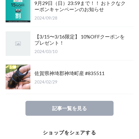
9月29日（日）23:59まで！！ おトクなク
ーポンキャンペーンのお知らせ
福島県南会津郡産
三重県いなべ市産
山梨県韮崎市産
新潟県東蒲原郡阿賀町
茨城県稲敷郡産
2024/09/28
滋賀県大津市産
京都府宇治市産
茨城県稲敷郡産
山梨県韮崎市穴山町産
【3/15〜3/16限定】 10%OFFクーポンを
プレゼント！
長崎県対馬市産
香川県綾歌郡産綾上町産
山梨県甲府市産
山梨県韮崎市穂坂町産
2024/03/10
佐賀県神崎郡産
福島県南会津郡産
山梨県韮崎市穂坂町産
京都府宇治市産
佐賀県神埼郡神埼町産 #835511
新潟県東蒲原郡阿賀町産
福島県大沼郡産
山梨県北杜市明野町産
岡山県岡山市産
2024/02/29
佐賀県神崎郡産
三重県いなべ市産
香川県綾歌郡綾川町産
記事一覧を見る
長崎県対馬市産
三重県桑名市
香川県丸亀市綾歌町産
ショップをシェアする
山梨県甲斐市産
滋賀県大津市産
長崎県対馬市