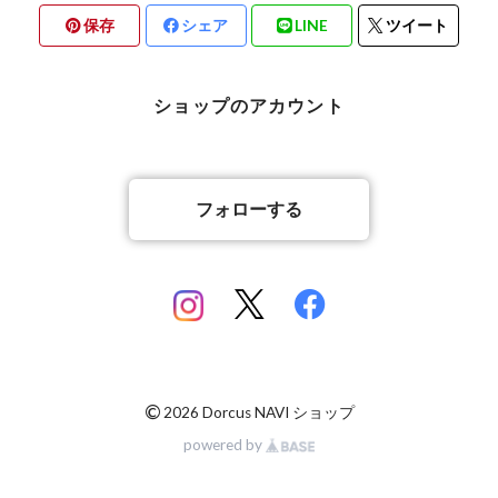
保存
シェア
LINE
ツイート
北海道檜山郡厚沢部町産
京都府宇治市産
熊本県合志市産
ショップのアカウント
岡山県岡山市
山梨県北杜市明野町産
香川県綾歌郡綾川町産
山梨県甲斐市産
フォローする
香川県丸亀市綾歌町産
佐賀県神埼郡産
佐賀県神埼郡産
長崎県対馬市産
©
2026 Dorcus NAVI ショップ
powered by