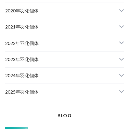
山梨県韮崎市産オオクワガタ
2020年羽化個体
佐賀県神埼郡産オオクワガタ
山梨県韮崎市韮崎町産オオクワガタ
山梨県韮崎市穂坂町産
2021年羽化個体
佐賀県神埼郡神埼町産オオクワガタ
山梨県甲斐市産
山梨県韮崎市穂坂町産
2022年羽化個体
山形県西置賜郡小國町産
兵庫県川辺郡猪名川町産
青森県十和田市産
2023年羽化個体
新潟県十日町市産
山梨県甲斐市産
宮城県栗原市産
岩手県奥州市産
2024年羽化個体
佐賀県神埼郡神埼町
茨城県小美玉市産
山形県西置賜郡小國町産
青森県十和田市産
2025年羽化個体
佐賀県神埼郡神埼町産
新潟県十日町市産
山梨県甲斐市産
新潟県東蒲原郡阿賀町産
秋田県仙北市産
北海道檜山郡厚沢部町産
BLOG
長崎県対馬市産
山梨県韮崎市産
新潟県十日町市産
新潟県魚沼市産
岩手県奥州市産