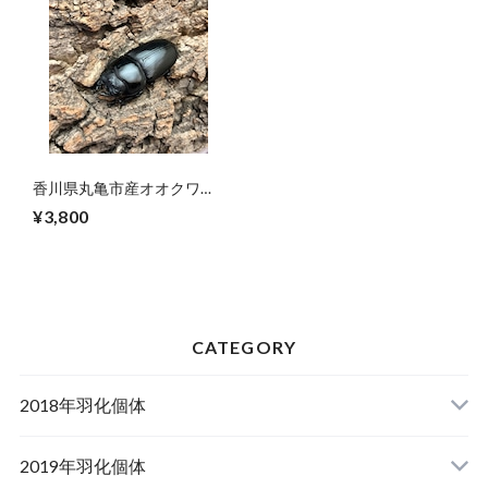
香川県丸亀市産オオクワガ
タ♀単品CBF1個体 ＃
¥3,800
7238（47mm）
CATEGORY
2018年羽化個体
2019年羽化個体