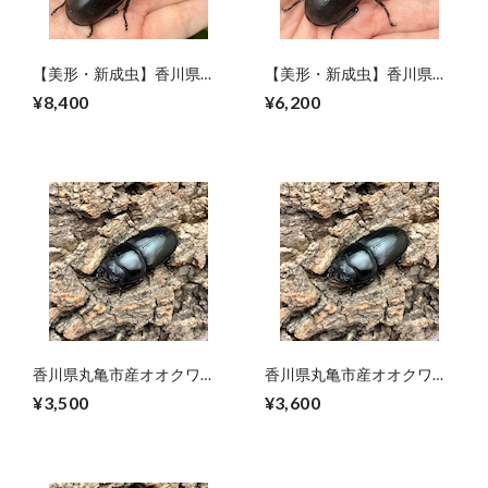
【美形・新成虫】香川県丸
【美形・新成虫】香川県丸
亀市綾歌町産オオクワガタ
亀市綾歌町産オオクワガタ
¥8,400
¥6,200
ペアCBF1個体(♂75mm)＃
ペアCBF1個体(♂72mm)＃
7238
7238
香川県丸亀市産オオクワガ
香川県丸亀市産オオクワガ
タ♀単品CBF1個体 ＃
タ♀単品CBF1個体 ＃
¥3,500
¥3,600
7238（45mm）
7238（46mm）