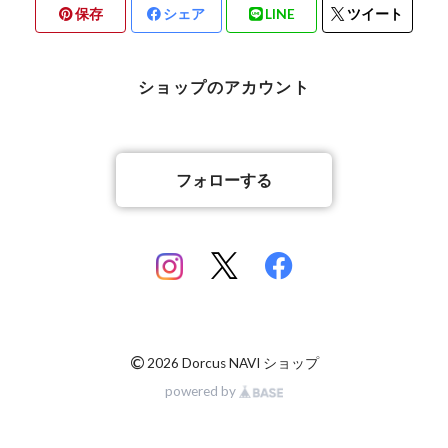
保存
シェア
LINE
ツイート
北海道檜山郡厚沢部町産
京都府宇治市産
熊本県合志市産
ショップのアカウント
岡山県岡山市
山梨県北杜市明野町産
香川県綾歌郡綾川町産
山梨県甲斐市産
フォローする
香川県丸亀市綾歌町産
佐賀県神埼郡産
佐賀県神埼郡産
長崎県対馬市産
©
2026 Dorcus NAVI ショップ
powered by