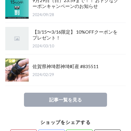
9月29日（日）23:59まで！！ おトクなク
ーポンキャンペーンのお知らせ
福島県南会津郡産
三重県いなべ市産
山梨県韮崎市産
新潟県東蒲原郡阿賀町
茨城県稲敷郡産
2024/09/28
滋賀県大津市産
京都府宇治市産
茨城県稲敷郡産
山梨県韮崎市穴山町産
【3/15〜3/16限定】 10%OFFクーポンを
プレゼント！
長崎県対馬市産
香川県綾歌郡産綾上町産
山梨県甲府市産
山梨県韮崎市穂坂町産
2024/03/10
佐賀県神崎郡産
福島県南会津郡産
山梨県韮崎市穂坂町産
京都府宇治市産
佐賀県神埼郡神埼町産 #835511
新潟県東蒲原郡阿賀町産
福島県大沼郡産
山梨県北杜市明野町産
岡山県岡山市産
2024/02/29
佐賀県神崎郡産
三重県いなべ市産
香川県綾歌郡綾川町産
記事一覧を見る
長崎県対馬市産
三重県桑名市
香川県丸亀市綾歌町産
ショップをシェアする
山梨県甲斐市産
滋賀県大津市産
長崎県対馬市