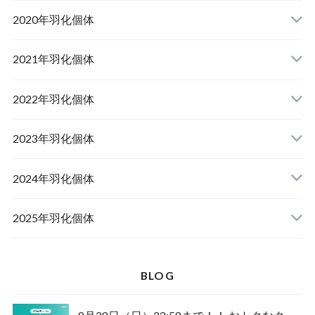
山梨県韮崎市産オオクワガタ
2020年羽化個体
佐賀県神埼郡産オオクワガタ
山梨県韮崎市韮崎町産オオクワガタ
山梨県韮崎市穂坂町産
2021年羽化個体
佐賀県神埼郡神埼町産オオクワガタ
山梨県甲斐市産
山梨県韮崎市穂坂町産
2022年羽化個体
山形県西置賜郡小國町産
兵庫県川辺郡猪名川町産
青森県十和田市産
2023年羽化個体
新潟県十日町市産
山梨県甲斐市産
宮城県栗原市産
岩手県奥州市産
2024年羽化個体
佐賀県神埼郡神埼町
茨城県小美玉市産
山形県西置賜郡小國町産
青森県十和田市産
2025年羽化個体
佐賀県神埼郡神埼町産
新潟県十日町市産
山梨県甲斐市産
新潟県東蒲原郡阿賀町産
秋田県仙北市産
北海道檜山郡厚沢部町産
BLOG
長崎県対馬市産
山梨県韮崎市産
新潟県十日町市産
新潟県魚沼市産
岩手県奥州市産