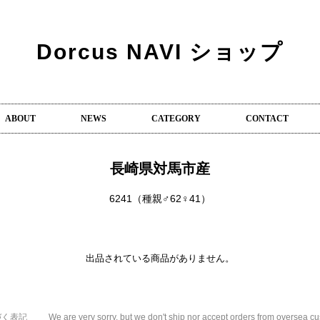
Dorcus NAVI ショップ
ABOUT
NEWS
CATEGORY
CONTACT
長崎県対馬市産
6241（種親♂62♀41）
出品されている商品がありません。
づく表記
We are very sorry, but we don't ship nor accept orders from oversea c