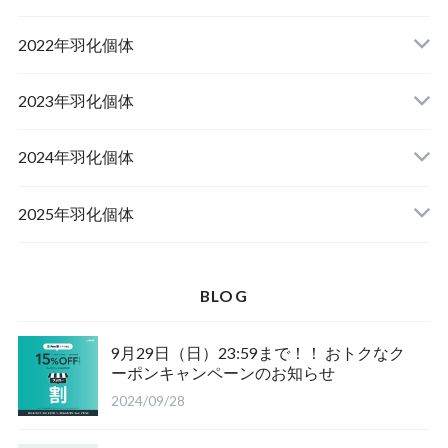
佐賀県神埼郡神埼町産オオクワガタ
山梨県甲斐市産
山梨県韮崎市穂坂町産
2022年羽化個体
山形県西置賜郡小國町産
兵庫県川辺郡猪名川町産
青森県十和田市産
2023年羽化個体
新潟県十日町市産
山梨県甲斐市産
宮城県栗原市産
岩手県奥州市産
2024年羽化個体
佐賀県神埼郡神埼町
茨城県小美玉市産
山形県西置賜郡小國町産
青森県十和田市産
2025年羽化個体
佐賀県神埼郡神埼町産
新潟県十日町市産
山梨県甲斐市産
新潟県東蒲原郡阿賀町産
秋田県仙北市産
北海道檜山郡厚沢部町産
BLOG
長崎県対馬市産
山梨県韮崎市産
新潟県十日町市産
新潟県魚沼市産
岩手県奥州市産
9月29日（日）23:59まで！！ おトクなク
ーポンキャンペーンのお知らせ
福島県南会津郡産
三重県いなべ市産
山梨県韮崎市産
新潟県東蒲原郡阿賀町
茨城県稲敷郡産
2024/09/28
滋賀県大津市産
京都府宇治市産
茨城県稲敷郡産
山梨県韮崎市穴山町産