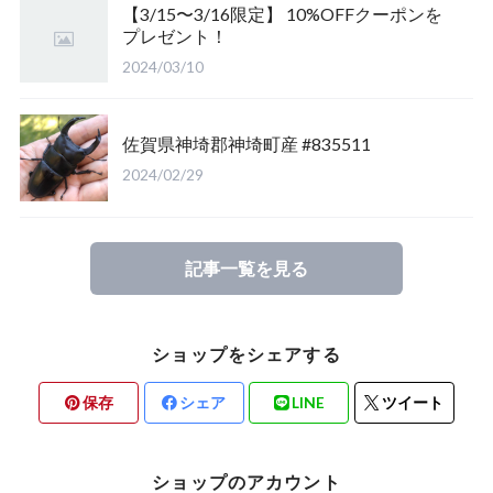
【3/15〜3/16限定】 10%OFFクーポンを
プレゼント！
長崎県対馬市産
香川県綾歌郡産綾上町産
山梨県甲府市産
山梨県韮崎市穂坂町産
2024/03/10
佐賀県神崎郡産
福島県南会津郡産
山梨県韮崎市穂坂町産
京都府宇治市産
佐賀県神埼郡神埼町産 #835511
新潟県東蒲原郡阿賀町産
福島県大沼郡産
山梨県北杜市明野町産
岡山県岡山市産
2024/02/29
佐賀県神崎郡産
三重県いなべ市産
香川県綾歌郡綾川町産
記事一覧を見る
長崎県対馬市産
三重県桑名市
香川県丸亀市綾歌町産
ショップをシェアする
山梨県甲斐市産
滋賀県大津市産
長崎県対馬市
保存
シェア
LINE
ツイート
北海道檜山郡厚沢部町産
京都府宇治市産
熊本県合志市産
ショップのアカウント
岡山県岡山市
山梨県北杜市明野町産