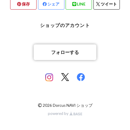
保存
シェア
LINE
ツイート
北海道檜山郡厚沢部町産
京都府宇治市産
熊本県合志市産
ショップのアカウント
岡山県岡山市
山梨県北杜市明野町産
香川県綾歌郡綾川町産
山梨県甲斐市産
フォローする
香川県丸亀市綾歌町産
佐賀県神埼郡産
佐賀県神埼郡産
長崎県対馬市産
©
2026 Dorcus NAVI ショップ
powered by