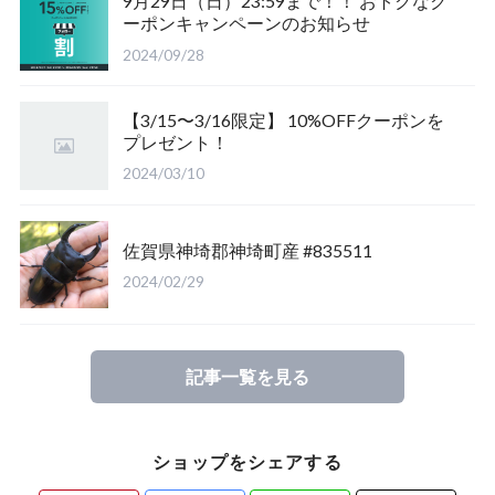
9月29日（日）23:59まで！！ おトクなク
ーポンキャンペーンのお知らせ
福島県南会津郡産
三重県いなべ市産
山梨県韮崎市産
新潟県東蒲原郡阿賀町
茨城県稲敷郡産
2024/09/28
滋賀県大津市産
京都府宇治市産
茨城県稲敷郡産
山梨県韮崎市穴山町産
【3/15〜3/16限定】 10%OFFクーポンを
プレゼント！
長崎県対馬市産
香川県綾歌郡産綾上町産
山梨県甲府市産
山梨県韮崎市穂坂町産
2024/03/10
佐賀県神崎郡産
福島県南会津郡産
山梨県韮崎市穂坂町産
京都府宇治市産
佐賀県神埼郡神埼町産 #835511
新潟県東蒲原郡阿賀町産
福島県大沼郡産
山梨県北杜市明野町産
岡山県岡山市産
2024/02/29
佐賀県神崎郡産
三重県いなべ市産
香川県綾歌郡綾川町産
記事一覧を見る
長崎県対馬市産
三重県桑名市
香川県丸亀市綾歌町産
ショップをシェアする
山梨県甲斐市産
滋賀県大津市産
長崎県対馬市