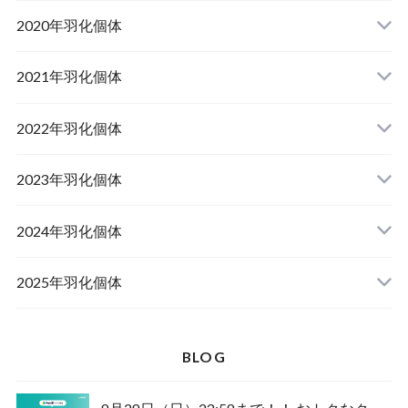
山梨県韮崎市産オオクワガタ
2020年羽化個体
佐賀県神埼郡産オオクワガタ
山梨県韮崎市韮崎町産オオクワガタ
山梨県韮崎市穂坂町産
2021年羽化個体
佐賀県神埼郡神埼町産オオクワガタ
山梨県甲斐市産
山梨県韮崎市穂坂町産
2022年羽化個体
山形県西置賜郡小國町産
兵庫県川辺郡猪名川町産
青森県十和田市産
2023年羽化個体
新潟県十日町市産
山梨県甲斐市産
宮城県栗原市産
岩手県奥州市産
2024年羽化個体
佐賀県神埼郡神埼町
茨城県小美玉市産
山形県西置賜郡小國町産
青森県十和田市産
2025年羽化個体
佐賀県神埼郡神埼町産
新潟県十日町市産
山梨県甲斐市産
新潟県東蒲原郡阿賀町産
秋田県仙北市産
北海道檜山郡厚沢部町産
BLOG
長崎県対馬市産
山梨県韮崎市産
新潟県十日町市産
新潟県魚沼市産
岩手県奥州市産