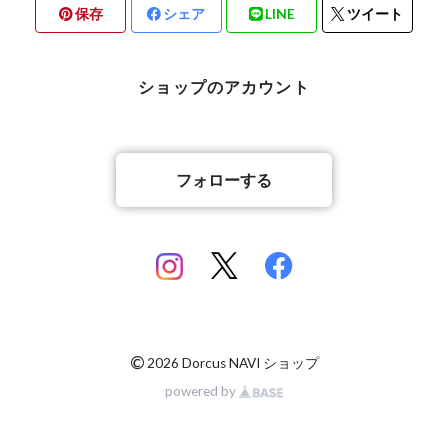
保存
シェア
LINE
ツイート
北海道檜山郡厚沢部町産
京都府宇治市産
熊本県合志市産
ショップのアカウント
岡山県岡山市
山梨県北杜市明野町産
香川県綾歌郡綾川町産
山梨県甲斐市産
フォローする
香川県丸亀市綾歌町産
佐賀県神埼郡産
佐賀県神埼郡産
長崎県対馬市産
©
2026 Dorcus NAVI ショップ
powered by