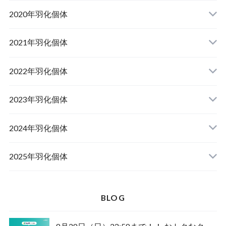
山梨県韮崎市産オオクワガタ
2020年羽化個体
佐賀県神埼郡産オオクワガタ
山梨県韮崎市韮崎町産オオクワガタ
山梨県韮崎市穂坂町産
2021年羽化個体
佐賀県神埼郡神埼町産オオクワガタ
山梨県甲斐市産
山梨県韮崎市穂坂町産
2022年羽化個体
山形県西置賜郡小國町産
兵庫県川辺郡猪名川町産
青森県十和田市産
2023年羽化個体
新潟県十日町市産
山梨県甲斐市産
宮城県栗原市産
岩手県奥州市産
2024年羽化個体
佐賀県神埼郡神埼町
茨城県小美玉市産
山形県西置賜郡小國町産
青森県十和田市産
2025年羽化個体
佐賀県神埼郡神埼町産
新潟県十日町市産
山梨県甲斐市産
新潟県東蒲原郡阿賀町産
秋田県仙北市産
北海道檜山郡厚沢部町産
BLOG
長崎県対馬市産
山梨県韮崎市産
新潟県十日町市産
新潟県魚沼市産
岩手県奥州市産