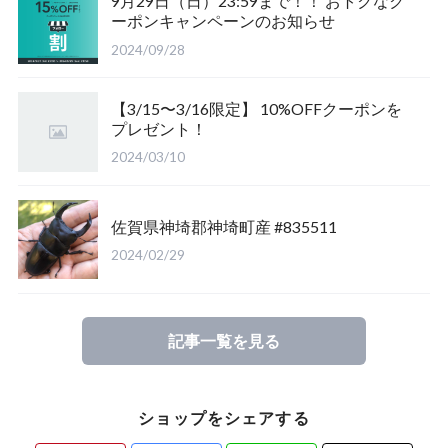
9月29日（日）23:59まで！！ おトクなク
ーポンキャンペーンのお知らせ
福島県南会津郡産
三重県いなべ市産
山梨県韮崎市産
新潟県東蒲原郡阿賀町
茨城県稲敷郡産
2024/09/28
滋賀県大津市産
京都府宇治市産
茨城県稲敷郡産
山梨県韮崎市穴山町産
【3/15〜3/16限定】 10%OFFクーポンを
プレゼント！
長崎県対馬市産
香川県綾歌郡産綾上町産
山梨県甲府市産
山梨県韮崎市穂坂町産
2024/03/10
佐賀県神崎郡産
福島県南会津郡産
山梨県韮崎市穂坂町産
京都府宇治市産
佐賀県神埼郡神埼町産 #835511
新潟県東蒲原郡阿賀町産
福島県大沼郡産
山梨県北杜市明野町産
岡山県岡山市産
2024/02/29
佐賀県神崎郡産
三重県いなべ市産
香川県綾歌郡綾川町産
記事一覧を見る
長崎県対馬市産
三重県桑名市
香川県丸亀市綾歌町産
ショップをシェアする
山梨県甲斐市産
滋賀県大津市産
長崎県対馬市