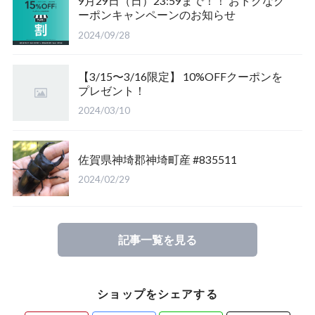
9月29日（日）23:59まで！！ おトクなク
ーポンキャンペーンのお知らせ
福島県南会津郡産
三重県いなべ市産
山梨県韮崎市産
新潟県東蒲原郡阿賀町
茨城県稲敷郡産
2024/09/28
滋賀県大津市産
京都府宇治市産
茨城県稲敷郡産
山梨県韮崎市穴山町産
【3/15〜3/16限定】 10%OFFクーポンを
プレゼント！
長崎県対馬市産
香川県綾歌郡産綾上町産
山梨県甲府市産
山梨県韮崎市穂坂町産
2024/03/10
佐賀県神崎郡産
福島県南会津郡産
山梨県韮崎市穂坂町産
京都府宇治市産
佐賀県神埼郡神埼町産 #835511
新潟県東蒲原郡阿賀町産
福島県大沼郡産
山梨県北杜市明野町産
岡山県岡山市産
2024/02/29
佐賀県神崎郡産
三重県いなべ市産
香川県綾歌郡綾川町産
記事一覧を見る
長崎県対馬市産
三重県桑名市
香川県丸亀市綾歌町産
ショップをシェアする
山梨県甲斐市産
滋賀県大津市産
長崎県対馬市