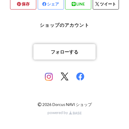
保存
シェア
LINE
ツイート
北海道檜山郡厚沢部町産
京都府宇治市産
熊本県合志市産
ショップのアカウント
岡山県岡山市
山梨県北杜市明野町産
香川県綾歌郡綾川町産
山梨県甲斐市産
フォローする
香川県丸亀市綾歌町産
佐賀県神埼郡産
佐賀県神埼郡産
長崎県対馬市産
©
2026 Dorcus NAVI ショップ
powered by