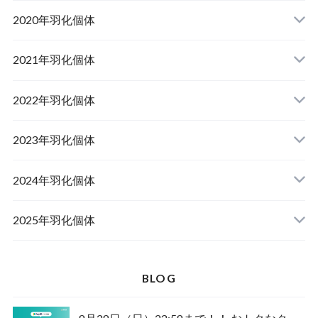
山梨県韮崎市産オオクワガタ
2020年羽化個体
佐賀県神埼郡産オオクワガタ
山梨県韮崎市韮崎町産オオクワガタ
山梨県韮崎市穂坂町産
2021年羽化個体
佐賀県神埼郡神埼町産オオクワガタ
山梨県甲斐市産
山梨県韮崎市穂坂町産
2022年羽化個体
山形県西置賜郡小國町産
兵庫県川辺郡猪名川町産
青森県十和田市産
2023年羽化個体
新潟県十日町市産
山梨県甲斐市産
宮城県栗原市産
岩手県奥州市産
2024年羽化個体
佐賀県神埼郡神埼町
茨城県小美玉市産
山形県西置賜郡小國町産
青森県十和田市産
2025年羽化個体
佐賀県神埼郡神埼町産
新潟県十日町市産
山梨県甲斐市産
新潟県東蒲原郡阿賀町産
秋田県仙北市産
北海道檜山郡厚沢部町産
BLOG
長崎県対馬市産
山梨県韮崎市産
新潟県十日町市産
新潟県魚沼市産
岩手県奥州市産