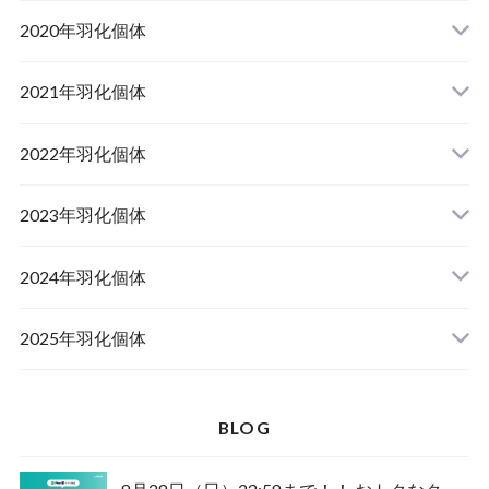
山梨県韮崎市産オオクワガタ
2020年羽化個体
佐賀県神埼郡産オオクワガタ
山梨県韮崎市韮崎町産オオクワガタ
山梨県韮崎市穂坂町産
2021年羽化個体
佐賀県神埼郡神埼町産オオクワガタ
山梨県甲斐市産
山梨県韮崎市穂坂町産
2022年羽化個体
山形県西置賜郡小國町産
兵庫県川辺郡猪名川町産
青森県十和田市産
2023年羽化個体
新潟県十日町市産
山梨県甲斐市産
宮城県栗原市産
岩手県奥州市産
2024年羽化個体
佐賀県神埼郡神埼町
茨城県小美玉市産
山形県西置賜郡小國町産
青森県十和田市産
2025年羽化個体
佐賀県神埼郡神埼町産
新潟県十日町市産
山梨県甲斐市産
新潟県東蒲原郡阿賀町産
秋田県仙北市産
北海道檜山郡厚沢部町産
BLOG
長崎県対馬市産
山梨県韮崎市産
新潟県十日町市産
新潟県魚沼市産
岩手県奥州市産