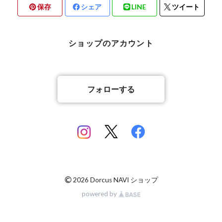
保存
シェア
LINE
ツイート
北海道檜山郡厚沢部町産
京都府宇治市産
熊本県合志市産
ショップのアカウント
岡山県岡山市
山梨県北杜市明野町産
香川県綾歌郡綾川町産
山梨県甲斐市産
フォローする
香川県丸亀市綾歌町産
佐賀県神埼郡産
佐賀県神埼郡産
長崎県対馬市産
©
2026 Dorcus NAVI ショップ
powered by