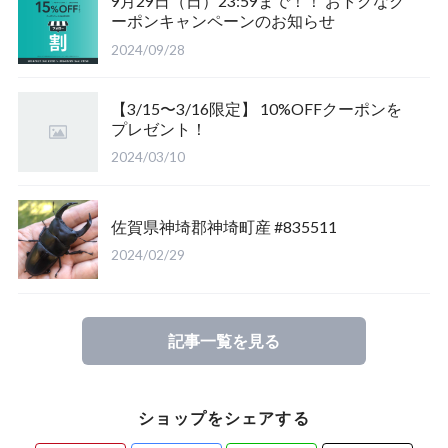
9月29日（日）23:59まで！！ おトクなク
ーポンキャンペーンのお知らせ
福島県南会津郡産
三重県いなべ市産
山梨県韮崎市産
新潟県東蒲原郡阿賀町
茨城県稲敷郡産
2024/09/28
滋賀県大津市産
京都府宇治市産
茨城県稲敷郡産
山梨県韮崎市穴山町産
【3/15〜3/16限定】 10%OFFクーポンを
プレゼント！
長崎県対馬市産
香川県綾歌郡産綾上町産
山梨県甲府市産
山梨県韮崎市穂坂町産
2024/03/10
佐賀県神崎郡産
福島県南会津郡産
山梨県韮崎市穂坂町産
京都府宇治市産
佐賀県神埼郡神埼町産 #835511
新潟県東蒲原郡阿賀町産
福島県大沼郡産
山梨県北杜市明野町産
岡山県岡山市産
2024/02/29
佐賀県神崎郡産
三重県いなべ市産
香川県綾歌郡綾川町産
記事一覧を見る
長崎県対馬市産
三重県桑名市
香川県丸亀市綾歌町産
ショップをシェアする
山梨県甲斐市産
滋賀県大津市産
長崎県対馬市