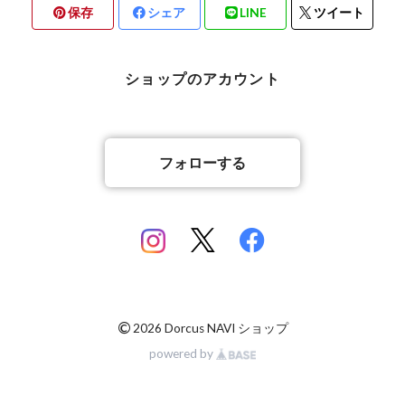
保存
シェア
LINE
ツイート
北海道檜山郡厚沢部町産
京都府宇治市産
熊本県合志市産
ショップのアカウント
岡山県岡山市
山梨県北杜市明野町産
香川県綾歌郡綾川町産
山梨県甲斐市産
フォローする
香川県丸亀市綾歌町産
佐賀県神埼郡産
佐賀県神埼郡産
長崎県対馬市産
©
2026 Dorcus NAVI ショップ
powered by