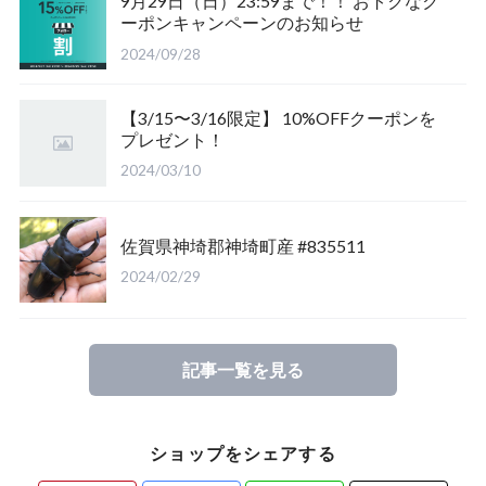
9月29日（日）23:59まで！！ おトクなク
ーポンキャンペーンのお知らせ
福島県南会津郡産
三重県いなべ市産
山梨県韮崎市産
新潟県東蒲原郡阿賀町
茨城県稲敷郡産
2024/09/28
滋賀県大津市産
京都府宇治市産
茨城県稲敷郡産
山梨県韮崎市穴山町産
【3/15〜3/16限定】 10%OFFクーポンを
プレゼント！
長崎県対馬市産
香川県綾歌郡産綾上町産
山梨県甲府市産
山梨県韮崎市穂坂町産
2024/03/10
佐賀県神崎郡産
福島県南会津郡産
山梨県韮崎市穂坂町産
京都府宇治市産
佐賀県神埼郡神埼町産 #835511
新潟県東蒲原郡阿賀町産
福島県大沼郡産
山梨県北杜市明野町産
岡山県岡山市産
2024/02/29
佐賀県神崎郡産
三重県いなべ市産
香川県綾歌郡綾川町産
記事一覧を見る
長崎県対馬市産
三重県桑名市
香川県丸亀市綾歌町産
ショップをシェアする
山梨県甲斐市産
滋賀県大津市産
長崎県対馬市