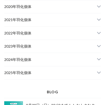
山梨県韮崎市産オオクワガタ
2020年羽化個体
佐賀県神埼郡産オオクワガタ
山梨県韮崎市韮崎町産オオクワガタ
山梨県韮崎市穂坂町産
2021年羽化個体
佐賀県神埼郡神埼町産オオクワガタ
山梨県甲斐市産
山梨県韮崎市穂坂町産
2022年羽化個体
山形県西置賜郡小國町産
兵庫県川辺郡猪名川町産
青森県十和田市産
2023年羽化個体
新潟県十日町市産
山梨県甲斐市産
宮城県栗原市産
岩手県奥州市産
2024年羽化個体
佐賀県神埼郡神埼町
茨城県小美玉市産
山形県西置賜郡小國町産
青森県十和田市産
2025年羽化個体
佐賀県神埼郡神埼町産
新潟県十日町市産
山梨県甲斐市産
新潟県東蒲原郡阿賀町産
秋田県仙北市産
北海道檜山郡厚沢部町産
BLOG
長崎県対馬市産
山梨県韮崎市産
新潟県十日町市産
新潟県魚沼市産
岩手県奥州市産