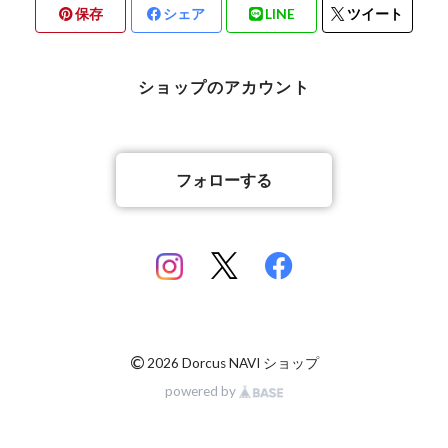
保存
シェア
LINE
ツイート
北海道檜山郡厚沢部町産
京都府宇治市産
熊本県合志市産
ショップのアカウント
岡山県岡山市
山梨県北杜市明野町産
香川県綾歌郡綾川町産
山梨県甲斐市産
フォローする
香川県丸亀市綾歌町産
佐賀県神埼郡産
佐賀県神埼郡産
長崎県対馬市産
©
2026 Dorcus NAVI ショップ
powered by