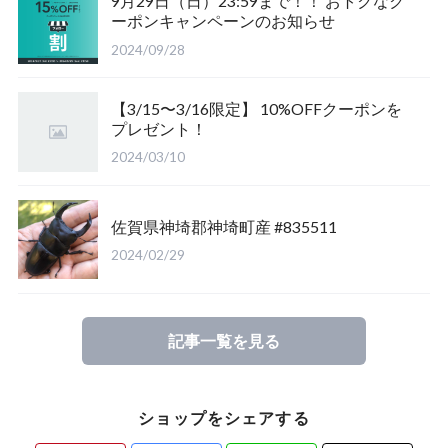
9月29日（日）23:59まで！！ おトクなク
ーポンキャンペーンのお知らせ
福島県南会津郡産
三重県いなべ市産
山梨県韮崎市産
新潟県東蒲原郡阿賀町
茨城県稲敷郡産
2024/09/28
滋賀県大津市産
京都府宇治市産
茨城県稲敷郡産
山梨県韮崎市穴山町産
【3/15〜3/16限定】 10%OFFクーポンを
プレゼント！
長崎県対馬市産
香川県綾歌郡産綾上町産
山梨県甲府市産
山梨県韮崎市穂坂町産
2024/03/10
佐賀県神崎郡産
福島県南会津郡産
山梨県韮崎市穂坂町産
京都府宇治市産
佐賀県神埼郡神埼町産 #835511
新潟県東蒲原郡阿賀町産
福島県大沼郡産
山梨県北杜市明野町産
岡山県岡山市産
2024/02/29
佐賀県神崎郡産
三重県いなべ市産
香川県綾歌郡綾川町産
記事一覧を見る
長崎県対馬市産
三重県桑名市
香川県丸亀市綾歌町産
ショップをシェアする
山梨県甲斐市産
滋賀県大津市産
長崎県対馬市