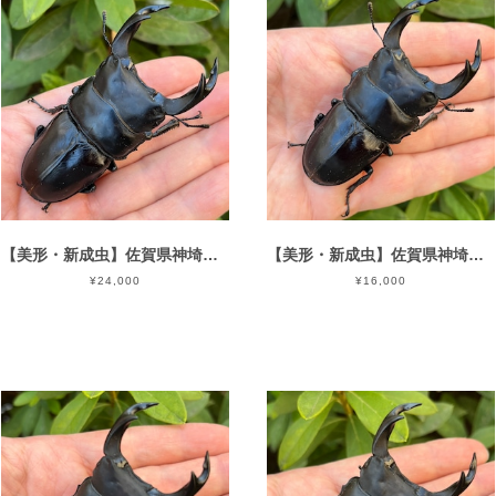
【美形・新成虫】佐賀県神埼郡神埼町産”オオクワガタペア（♂80mm） # 815311−101
【美形・新成虫】佐賀県神埼郡神埼町産”オオクワガタペア（♂79mm） # 815311−101
¥24,000
¥16,000