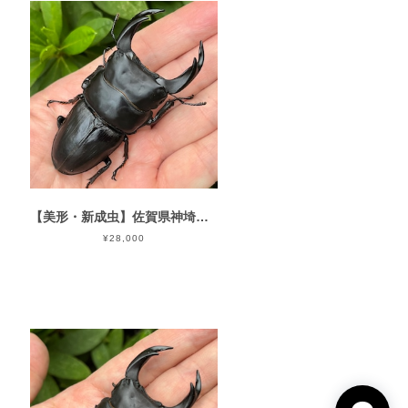
【美形・新成虫】佐賀県神埼郡神埼町産”オオクワガタペア（♂81mm） # 8052−201
¥28,000