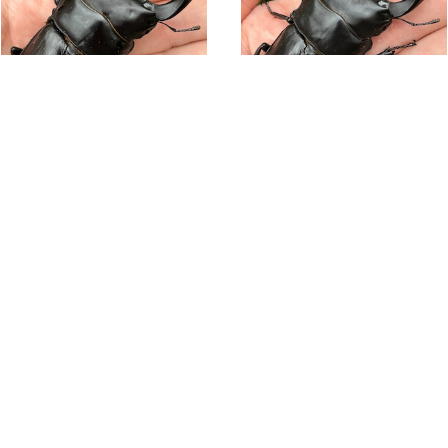
【美形・新成虫】佐賀県神埼郡神埼町産”オオクワガタペア（♂81mm） # 7953−101
【美形・新成虫】佐賀県神埼郡神埼町産”オオクワガタペア（♂80mm） # 7953−101
¥28,000
¥24,000