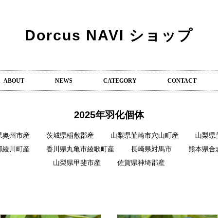
Dorcus NAVI ショップ
ABOUT
NEWS
CATEGORY
CONTACT
2025年羽化個体
県奥州市産
茨城県稲敷郡産
山梨県韮崎市穴山町産
山梨県
郡綾川町産
香川県丸亀市綾歌町産
長崎県対馬市
熊本県合
山梨県甲斐市産
佐賀県神埼郡産