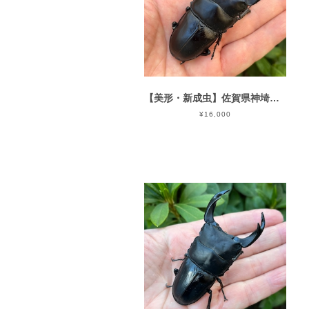
【美形・新成虫】佐賀県神埼郡神埼町産”オオクワガタペア（♂79mm） # 815311−101
¥16,000