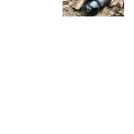
佐賀県神埼郡神埼町産オオクワガタ♀単品CBF1個体 ＃8052-201（50mm）
¥5,000