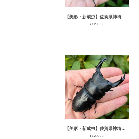
【美形・新成虫】佐賀県神埼郡神埼町産”オオクワガタペア（♂78mm） # 8153−301
¥12,000
【美形・新成虫】佐賀県神埼郡神埼町産”オオクワガタペア（♂78mm） # 8153−201
¥12,000