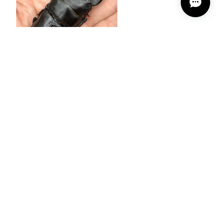
【美形・新成虫】佐賀県神埼郡神埼町産”オオクワガタペア（♂80mm） # 7953−101
¥24,000