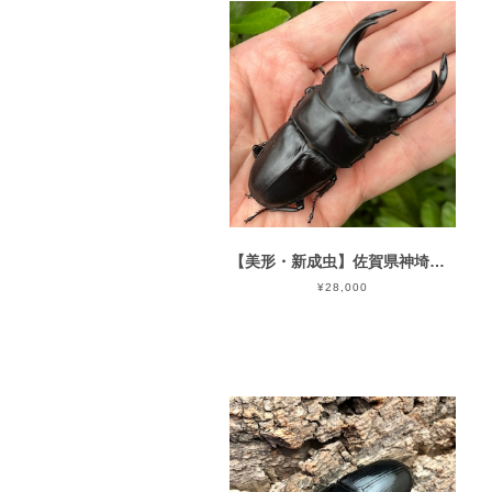
【美形・新成虫】佐賀県神埼郡神埼町産”オオクワガタペア（♂81mm） # 8052−301
¥28,000