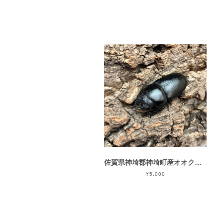
佐賀県神埼郡神埼町産オオクワガタ♀単品CBF1個体 ＃8151-001（50mm）
¥5,000