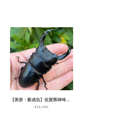
【美形・新成虫】佐賀県神埼郡神埼町産”オオクワガタペア（♂79mm） # 805211−101
¥16,000