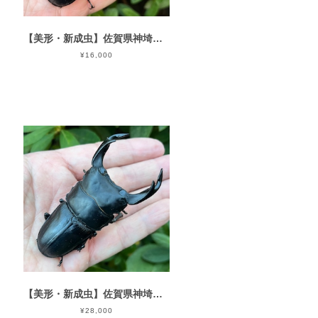
【美形・新成虫】佐賀県神埼郡神埼町産”オオクワガタペア（♂79mm） # 8153−201
¥16,000
【美形・新成虫】佐賀県神埼郡神埼町産”オオクワガタペア（♂81mm） # 81541111−001
¥28,000