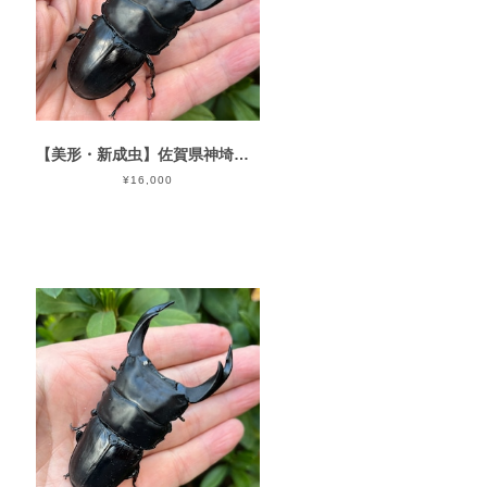
【美形・新成虫】佐賀県神埼郡神埼町産”オオクワガタペア（♂79mm） # 8153−301
¥16,000