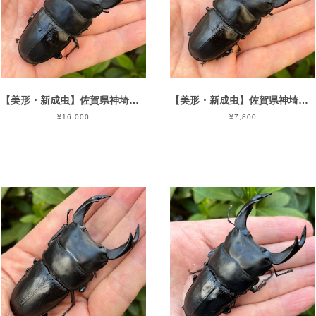
【美形・新成虫】佐賀県神埼郡神埼町産”オオクワガタペア（♂79mm） # 815311−101
【美形・新成虫】佐賀県神埼郡神埼町産”オオクワガタペア（♂76mm） # 815311−101
¥16,000
¥7,800