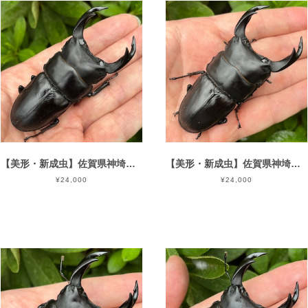
【美形・新成虫】佐賀県神埼郡神埼町産”オオクワガタペア（♂80mm） # 8052−301
【美形・新成虫】佐賀県神埼郡神埼町産”オオクワガタペア（♂80mm） # 8052−301
¥24,000
¥24,000