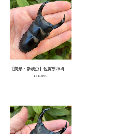
【美形・新成虫】佐賀県神埼郡神埼町産”オオクワガタペア（♂79mm） # 815311−101
¥16,000