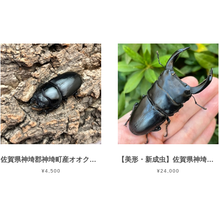
佐賀県神埼郡神埼町産オオクワガタ♀単品CBF1個体 ＃8151-001（49mm）
【美形・新成虫】佐賀県神埼郡神埼町産”オオクワガタペア（♂80mm） # 805211−101
¥4,500
¥24,000