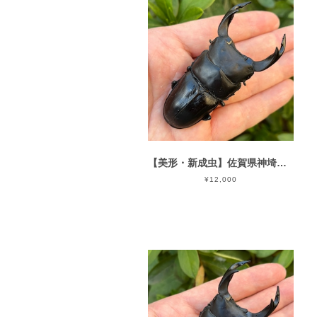
【美形・新成虫】佐賀県神埼郡神埼町産”オオクワガタペア（♂78mm） # 8252−601
¥12,000