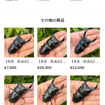
産”オオクワガタペ
品CBF1個体 ＃
品CBF1個体 ＃
ア（♂78mm） #
8151-
8052-
8153−201
001（49mm）
201（50mm）
その他の商品
【美形・新成虫】佐
【美形・新成虫】佐
【美形・新成虫】佐
賀県神埼郡神埼町
賀県神埼郡神埼町
賀県神埼郡神埼町
¥7,800
¥24,000
¥16,000
産”オオクワガタペ
産”オオクワガタペ
産”オオクワガタペ
ア（♂76mm） #
ア（♂80mm） #
ア（♂79mm） #
815311−101
8052−301
815311−101