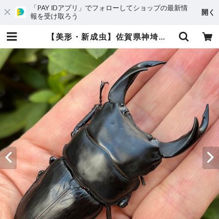
「PAY IDアプリ」でフォローしてショップの最新情
開く
報を受け取ろう
【美形・新成虫】佐賀県神埼郡神埼町産”オオクワガタペア（♂81mm） # 8153−201 | Dorcus NAVI ショップ