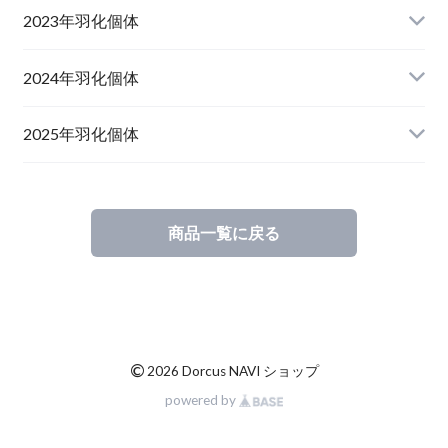
山形県西置賜郡小國町産
兵庫県川辺郡猪名川町産
青森県十和田市産
2023年羽化個体
新潟県十日町市産
山梨県甲斐市産
宮城県栗原市産
岩手県奥州市産
2024年羽化個体
佐賀県神埼郡神埼町
茨城県小美玉市産
山形県西置賜郡小國町産
青森県十和田市産
2025年羽化個体
佐賀県神埼郡神埼町産
新潟県十日町市産
山梨県甲斐市産
新潟県東蒲原郡阿賀町産
秋田県仙北市産
北海道檜山郡厚沢部町産
商品一覧に戻る
長崎県対馬市産
山梨県韮崎市産
新潟県十日町市産
新潟県魚沼市産
岩手県奥州市産
福島県南会津郡産
三重県いなべ市産
山梨県韮崎市産
新潟県東蒲原郡阿賀町
茨城県稲敷郡産
滋賀県大津市産
京都府宇治市産
茨城県稲敷郡産
山梨県韮崎市穴山町産
©
2026 Dorcus NAVI ショップ
powered by
長崎県対馬市産
香川県綾歌郡産綾上町産
山梨県甲府市産
山梨県韮崎市穂坂町産