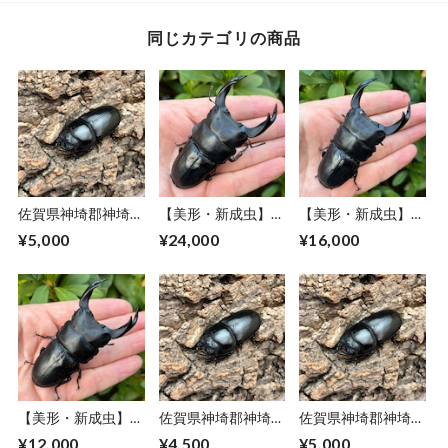
同じカテゴリの商品
佐賀県神埼郡神埼町
【美形・新成虫】佐
【美形・新成虫】佐
産オオクワガタ♀単
賀県神埼郡神埼町
賀県神埼郡神埼町
¥5,000
¥24,000
¥16,000
品CBF1個体 ＃
産”オオクワガタペ
産”オオクワガタペ
8153-
ア（♂80mm） #
ア（♂79mm） #
201（50mm）
8153−201
8153−201
【美形・新成虫】佐
佐賀県神埼郡神埼町
佐賀県神埼郡神埼町
賀県神埼郡神埼町
産オオクワガタ♀単
産オオクワガタ♀単
¥12,000
¥4,500
¥5,000