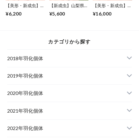
【美形・新成虫】香
【新成虫】山梨県韮
【美形・新成虫】佐
川県丸亀市綾歌町産
崎市穂坂町産オオク
賀県神埼郡神埼町
¥6,200
¥5,600
¥16,000
オオクワガタペア
ワガタペアF1個体
産”オオクワガタペ
CBF1個体(♂72mm)
（♂71mm） #7540
ア（♂79mm） #
＃7238
7953−001
カテゴリから探す
2018年羽化個体
2019年羽化個体
山梨県韮崎市産オオクワガタ
2020年羽化個体
佐賀県神埼郡産オオクワガタ
山梨県韮崎市韮崎町産オオクワガタ
山梨県韮崎市穂坂町産
2021年羽化個体
佐賀県神埼郡神埼町産オオクワガタ
山梨県甲斐市産
山梨県韮崎市穂坂町産
2022年羽化個体