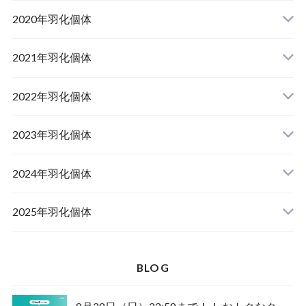
山梨県韮崎市産オオクワガタ
2020年羽化個体
佐賀県神埼郡産オオクワガタ
山梨県韮崎市韮崎町産オオクワガタ
山梨県韮崎市穂坂町産
2021年羽化個体
佐賀県神埼郡神埼町産オオクワガタ
山梨県甲斐市産
山梨県韮崎市穂坂町産
2022年羽化個体
山形県西置賜郡小國町産
兵庫県川辺郡猪名川町産
青森県十和田市産
2023年羽化個体
新潟県十日町市産
山梨県甲斐市産
宮城県栗原市産
岩手県奥州市産
2024年羽化個体
佐賀県神埼郡神埼町
茨城県小美玉市産
山形県西置賜郡小國町産
青森県十和田市産
2025年羽化個体
佐賀県神埼郡神埼町産
新潟県十日町市産
山梨県甲斐市産
新潟県東蒲原郡阿賀町産
秋田県仙北市産
北海道檜山郡厚沢部町産
BLOG
長崎県対馬市産
山梨県韮崎市産
新潟県十日町市産
新潟県魚沼市産
岩手県奥州市産