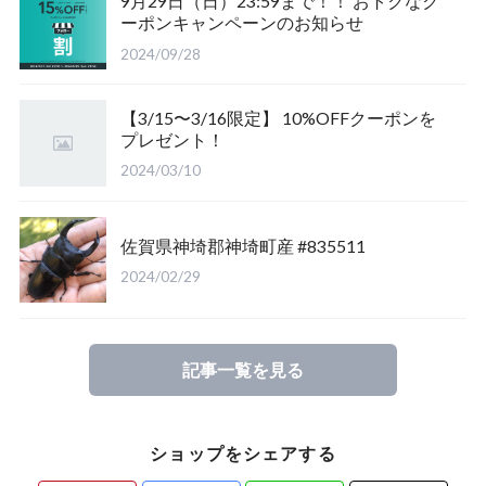
9月29日（日）23:59まで！！ おトクなク
ーポンキャンペーンのお知らせ
福島県南会津郡産
三重県いなべ市産
山梨県韮崎市産
新潟県東蒲原郡阿賀町
茨城県稲敷郡産
2024/09/28
滋賀県大津市産
京都府宇治市産
茨城県稲敷郡産
山梨県韮崎市穴山町産
【3/15〜3/16限定】 10%OFFクーポンを
プレゼント！
長崎県対馬市産
香川県綾歌郡産綾上町産
山梨県甲府市産
山梨県韮崎市穂坂町産
2024/03/10
佐賀県神崎郡産
福島県南会津郡産
山梨県韮崎市穂坂町産
京都府宇治市産
佐賀県神埼郡神埼町産 #835511
新潟県東蒲原郡阿賀町産
福島県大沼郡産
山梨県北杜市明野町産
岡山県岡山市産
2024/02/29
佐賀県神崎郡産
三重県いなべ市産
香川県綾歌郡綾川町産
記事一覧を見る
長崎県対馬市産
三重県桑名市
香川県丸亀市綾歌町産
ショップをシェアする
山梨県甲斐市産
滋賀県大津市産
長崎県対馬市