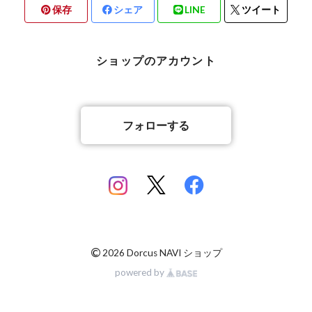
保存
シェア
LINE
ツイート
北海道檜山郡厚沢部町産
京都府宇治市産
熊本県合志市産
ショップのアカウント
岡山県岡山市
山梨県北杜市明野町産
香川県綾歌郡綾川町産
山梨県甲斐市産
フォローする
香川県丸亀市綾歌町産
佐賀県神埼郡産
佐賀県神埼郡産
長崎県対馬市産
©
2026 Dorcus NAVI ショップ
powered by