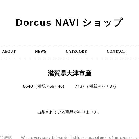
Dorcus NAVI ショップ
ABOUT
NEWS
CATEGORY
CONTACT
滋賀県大津市産
5640（種親♂56♀40)
7437（種親♂74♀37)
出品されている商品がありません。
づく表記
We are very sorry, but we don't ship nor accept orders from oversea c