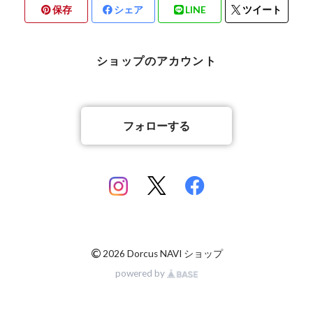
保存
シェア
LINE
ツイート
北海道檜山郡厚沢部町産
京都府宇治市産
熊本県合志市産
ショップのアカウント
岡山県岡山市
山梨県北杜市明野町産
香川県綾歌郡綾川町産
山梨県甲斐市産
フォローする
香川県丸亀市綾歌町産
佐賀県神埼郡産
佐賀県神埼郡産
長崎県対馬市産
©
2026 Dorcus NAVI ショップ
powered by