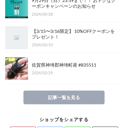
9月29日（日）23:59まで！！ おトクなク
ーポンキャンペーンのお知らせ
福島県南会津郡産
三重県いなべ市産
山梨県韮崎市産
新潟県東蒲原郡阿賀町
茨城県稲敷郡産
2024/09/28
滋賀県大津市産
京都府宇治市産
茨城県稲敷郡産
山梨県韮崎市穴山町産
【3/15〜3/16限定】 10%OFFクーポンを
プレゼント！
長崎県対馬市産
香川県綾歌郡産綾上町産
山梨県甲府市産
山梨県韮崎市穂坂町産
2024/03/10
佐賀県神崎郡産
福島県南会津郡産
山梨県韮崎市穂坂町産
京都府宇治市産
佐賀県神埼郡神埼町産 #835511
新潟県東蒲原郡阿賀町産
福島県大沼郡産
山梨県北杜市明野町産
岡山県岡山市産
2024/02/29
佐賀県神崎郡産
三重県いなべ市産
香川県綾歌郡綾川町産
記事一覧を見る
長崎県対馬市産
三重県桑名市
香川県丸亀市綾歌町産
ショップをシェアする
山梨県甲斐市産
滋賀県大津市産
長崎県対馬市