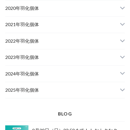
山梨県韮崎市産オオクワガタ
2020年羽化個体
佐賀県神埼郡産オオクワガタ
山梨県韮崎市韮崎町産オオクワガタ
山梨県韮崎市穂坂町産
2021年羽化個体
佐賀県神埼郡神埼町産オオクワガタ
山梨県甲斐市産
山梨県韮崎市穂坂町産
2022年羽化個体
山形県西置賜郡小國町産
兵庫県川辺郡猪名川町産
青森県十和田市産
2023年羽化個体
新潟県十日町市産
山梨県甲斐市産
宮城県栗原市産
岩手県奥州市産
2024年羽化個体
佐賀県神埼郡神埼町
茨城県小美玉市産
山形県西置賜郡小國町産
青森県十和田市産
2025年羽化個体
佐賀県神埼郡神埼町産
新潟県十日町市産
山梨県甲斐市産
新潟県東蒲原郡阿賀町産
秋田県仙北市産
北海道檜山郡厚沢部町産
BLOG
長崎県対馬市産
山梨県韮崎市産
新潟県十日町市産
新潟県魚沼市産
岩手県奥州市産