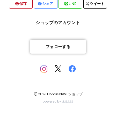
保存
シェア
LINE
ツイート
北海道檜山郡厚沢部町産
京都府宇治市産
熊本県合志市産
ショップのアカウント
岡山県岡山市
山梨県北杜市明野町産
香川県綾歌郡綾川町産
山梨県甲斐市産
フォローする
香川県丸亀市綾歌町産
佐賀県神埼郡産
佐賀県神埼郡産
長崎県対馬市産
©
2026 Dorcus NAVI ショップ
powered by