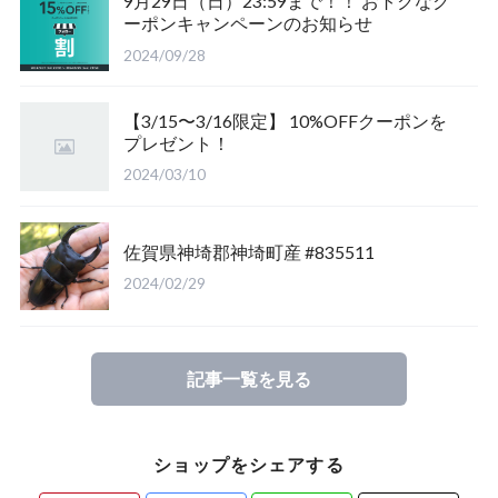
9月29日（日）23:59まで！！ おトクなク
ーポンキャンペーンのお知らせ
福島県南会津郡産
三重県いなべ市産
山梨県韮崎市産
新潟県東蒲原郡阿賀町
茨城県稲敷郡産
2024/09/28
滋賀県大津市産
京都府宇治市産
茨城県稲敷郡産
山梨県韮崎市穴山町産
【3/15〜3/16限定】 10%OFFクーポンを
プレゼント！
長崎県対馬市産
香川県綾歌郡産綾上町産
山梨県甲府市産
山梨県韮崎市穂坂町産
2024/03/10
佐賀県神崎郡産
福島県南会津郡産
山梨県韮崎市穂坂町産
京都府宇治市産
佐賀県神埼郡神埼町産 #835511
新潟県東蒲原郡阿賀町産
福島県大沼郡産
山梨県北杜市明野町産
岡山県岡山市産
2024/02/29
佐賀県神崎郡産
三重県いなべ市産
香川県綾歌郡綾川町産
記事一覧を見る
長崎県対馬市産
三重県桑名市
香川県丸亀市綾歌町産
ショップをシェアする
山梨県甲斐市産
滋賀県大津市産
長崎県対馬市