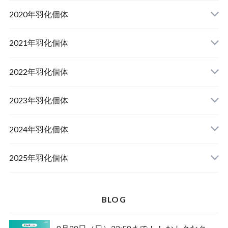
山梨県韮崎市産オオクワガタ
2020年羽化個体
佐賀県神埼郡産オオクワガタ
山梨県韮崎市韮崎町産オオクワガタ
山梨県韮崎市穂坂町産
2021年羽化個体
佐賀県神埼郡神埼町産オオクワガタ
山梨県甲斐市産
山梨県韮崎市穂坂町産
2022年羽化個体
山形県西置賜郡小國町産
兵庫県川辺郡猪名川町産
青森県十和田市産
2023年羽化個体
新潟県十日町市産
山梨県甲斐市産
宮城県栗原市産
岩手県奥州市産
2024年羽化個体
佐賀県神埼郡神埼町
茨城県小美玉市産
山形県西置賜郡小國町産
青森県十和田市産
2025年羽化個体
佐賀県神埼郡神埼町産
新潟県十日町市産
山梨県甲斐市産
新潟県東蒲原郡阿賀町産
秋田県仙北市産
北海道檜山郡厚沢部町産
BLOG
長崎県対馬市産
山梨県韮崎市産
新潟県十日町市産
新潟県魚沼市産
岩手県奥州市産