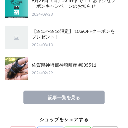
9月29日（日）23:59まで！！ おトクなク
ーポンキャンペーンのお知らせ
福島県南会津郡産
三重県いなべ市産
山梨県韮崎市産
新潟県東蒲原郡阿賀町
茨城県稲敷郡産
2024/09/28
滋賀県大津市産
京都府宇治市産
茨城県稲敷郡産
山梨県韮崎市穴山町産
【3/15〜3/16限定】 10%OFFクーポンを
プレゼント！
長崎県対馬市産
香川県綾歌郡産綾上町産
山梨県甲府市産
山梨県韮崎市穂坂町産
2024/03/10
佐賀県神崎郡産
福島県南会津郡産
山梨県韮崎市穂坂町産
京都府宇治市産
佐賀県神埼郡神埼町産 #835511
新潟県東蒲原郡阿賀町産
福島県大沼郡産
山梨県北杜市明野町産
岡山県岡山市産
2024/02/29
佐賀県神崎郡産
三重県いなべ市産
香川県綾歌郡綾川町産
記事一覧を見る
長崎県対馬市産
三重県桑名市
香川県丸亀市綾歌町産
ショップをシェアする
山梨県甲斐市産
滋賀県大津市産
長崎県対馬市