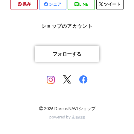
保存
シェア
LINE
ツイート
北海道檜山郡厚沢部町産
京都府宇治市産
熊本県合志市産
ショップのアカウント
岡山県岡山市
山梨県北杜市明野町産
香川県綾歌郡綾川町産
山梨県甲斐市産
フォローする
香川県丸亀市綾歌町産
佐賀県神埼郡産
佐賀県神埼郡産
長崎県対馬市産
©
2026 Dorcus NAVI ショップ
powered by