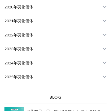
山梨県韮崎市産オオクワガタ
2020年羽化個体
佐賀県神埼郡産オオクワガタ
山梨県韮崎市韮崎町産オオクワガタ
山梨県韮崎市穂坂町産
2021年羽化個体
佐賀県神埼郡神埼町産オオクワガタ
山梨県甲斐市産
山梨県韮崎市穂坂町産
2022年羽化個体
山形県西置賜郡小國町産
兵庫県川辺郡猪名川町産
青森県十和田市産
2023年羽化個体
新潟県十日町市産
山梨県甲斐市産
宮城県栗原市産
岩手県奥州市産
2024年羽化個体
佐賀県神埼郡神埼町
茨城県小美玉市産
山形県西置賜郡小國町産
青森県十和田市産
2025年羽化個体
佐賀県神埼郡神埼町産
新潟県十日町市産
山梨県甲斐市産
新潟県東蒲原郡阿賀町産
秋田県仙北市産
北海道檜山郡厚沢部町産
BLOG
長崎県対馬市産
山梨県韮崎市産
新潟県十日町市産
新潟県魚沼市産
岩手県奥州市産