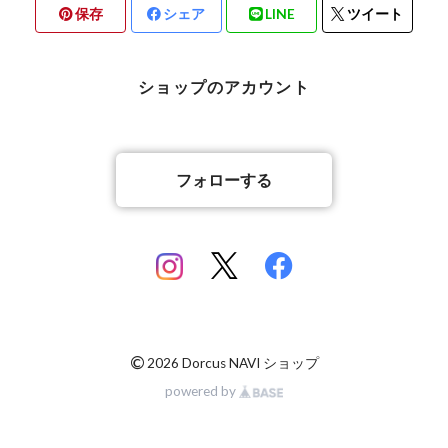
保存
シェア
LINE
ツイート
北海道檜山郡厚沢部町産
京都府宇治市産
熊本県合志市産
ショップのアカウント
岡山県岡山市
山梨県北杜市明野町産
香川県綾歌郡綾川町産
山梨県甲斐市産
フォローする
香川県丸亀市綾歌町産
佐賀県神埼郡産
佐賀県神埼郡産
長崎県対馬市産
©
2026 Dorcus NAVI ショップ
powered by