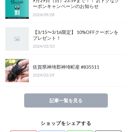
9月29日（日）23:59まで！！ おトクなク
ーポンキャンペーンのお知らせ
福島県南会津郡産
三重県いなべ市産
山梨県韮崎市産
新潟県東蒲原郡阿賀町
茨城県稲敷郡産
2024/09/28
滋賀県大津市産
京都府宇治市産
茨城県稲敷郡産
山梨県韮崎市穴山町産
【3/15〜3/16限定】 10%OFFクーポンを
プレゼント！
長崎県対馬市産
香川県綾歌郡産綾上町産
山梨県甲府市産
山梨県韮崎市穂坂町産
2024/03/10
佐賀県神崎郡産
福島県南会津郡産
山梨県韮崎市穂坂町産
京都府宇治市産
佐賀県神埼郡神埼町産 #835511
新潟県東蒲原郡阿賀町産
福島県大沼郡産
山梨県北杜市明野町産
岡山県岡山市産
2024/02/29
佐賀県神崎郡産
三重県いなべ市産
香川県綾歌郡綾川町産
記事一覧を見る
長崎県対馬市産
三重県桑名市
香川県丸亀市綾歌町産
ショップをシェアする
山梨県甲斐市産
滋賀県大津市産
長崎県対馬市