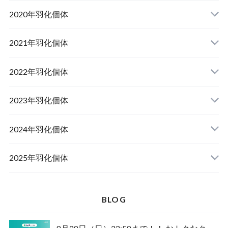
山梨県韮崎市産オオクワガタ
2020年羽化個体
佐賀県神埼郡産オオクワガタ
山梨県韮崎市韮崎町産オオクワガタ
山梨県韮崎市穂坂町産
2021年羽化個体
佐賀県神埼郡神埼町産オオクワガタ
山梨県甲斐市産
山梨県韮崎市穂坂町産
2022年羽化個体
山形県西置賜郡小國町産
兵庫県川辺郡猪名川町産
青森県十和田市産
2023年羽化個体
新潟県十日町市産
山梨県甲斐市産
宮城県栗原市産
岩手県奥州市産
2024年羽化個体
佐賀県神埼郡神埼町
茨城県小美玉市産
山形県西置賜郡小國町産
青森県十和田市産
2025年羽化個体
佐賀県神埼郡神埼町産
新潟県十日町市産
山梨県甲斐市産
新潟県東蒲原郡阿賀町産
秋田県仙北市産
北海道檜山郡厚沢部町産
BLOG
長崎県対馬市産
山梨県韮崎市産
新潟県十日町市産
新潟県魚沼市産
岩手県奥州市産