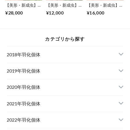
【美形・新成虫】佐
【美形・新成虫】佐
【美形・新成虫】佐
賀県神埼郡神埼町
賀県神埼郡神埼町
賀県神埼郡神埼町
¥28,000
¥12,000
¥16,000
産”オオクワガタペ
産”オオクワガタペ
産”オオクワガタペ
ア（♂81mm） #
ア（♂78mm） #
ア（♂79mm） #
8052−301
8153−201
7953−001
カテゴリから探す
2018年羽化個体
2019年羽化個体
山梨県韮崎市産オオクワガタ
2020年羽化個体
佐賀県神埼郡産オオクワガタ
山梨県韮崎市韮崎町産オオクワガタ
山梨県韮崎市穂坂町産
2021年羽化個体
佐賀県神埼郡神埼町産オオクワガタ
山梨県甲斐市産
山梨県韮崎市穂坂町産
2022年羽化個体