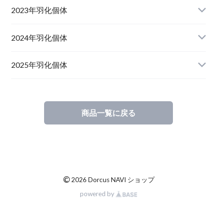
山形県西置賜郡小國町産
兵庫県川辺郡猪名川町産
青森県十和田市産
2023年羽化個体
新潟県十日町市産
山梨県甲斐市産
宮城県栗原市産
岩手県奥州市産
2024年羽化個体
佐賀県神埼郡神埼町
茨城県小美玉市産
山形県西置賜郡小國町産
青森県十和田市産
2025年羽化個体
佐賀県神埼郡神埼町産
新潟県十日町市産
山梨県甲斐市産
新潟県東蒲原郡阿賀町産
秋田県仙北市産
北海道檜山郡厚沢部町産
商品一覧に戻る
長崎県対馬市産
山梨県韮崎市産
新潟県十日町市産
新潟県魚沼市産
岩手県奥州市産
福島県南会津郡産
三重県いなべ市産
山梨県韮崎市産
新潟県東蒲原郡阿賀町
茨城県稲敷郡産
滋賀県大津市産
京都府宇治市産
茨城県稲敷郡産
山梨県韮崎市穴山町産
©
2026 Dorcus NAVI ショップ
powered by
長崎県対馬市産
香川県綾歌郡産綾上町産
山梨県甲府市産
山梨県韮崎市穂坂町産