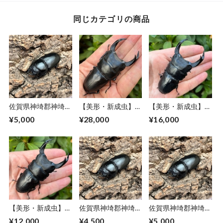
同じカテゴリの商品
佐賀県神埼郡神埼町
【美形・新成虫】佐
【美形・新成虫】佐
産オオクワガタ♀単
賀県神埼郡神埼町
賀県神埼郡神埼町
¥5,000
¥28,000
¥16,000
品CBF1個体 ＃
産”オオクワガタペ
産”オオクワガタペ
8153-
ア（♂81mm） #
ア（♂79mm） #
201（50mm）
8153−201
8153−201
【美形・新成虫】佐
佐賀県神埼郡神埼町
佐賀県神埼郡神埼町
賀県神埼郡神埼町
産オオクワガタ♀単
産オオクワガタ♀単
¥12,000
¥4,500
¥5,000