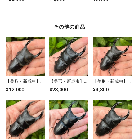
産”オオクワガタペ
品CBF1個体 ＃
品CBF1個体 ＃
ア（♂78mm） #
8151-
8052-
8153−201
001（49mm）
201（50mm）
その他の商品
【美形・新成虫】山
【美形・新成虫】佐
【美形・新成虫】山
梨県韮崎市穂坂町産
賀県神埼郡神埼町
梨県甲斐市産オオク
¥12,000
¥28,000
¥4,800
オオクワガタペア
産”オオクワガタペ
ワガタペアF1個体
CBF2個体
ア（♂81mm） #
（♂67mm） #7340
（♂78mm）
8052−201
#764611