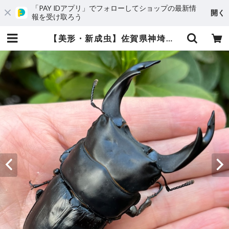
「PAY IDアプリ」でフォローしてショップの最新情
開く
報を受け取ろう
【美形・新成虫】佐賀県神埼郡神埼町産”オオクワガタペア（♂80mm） # 8153−201 | Dorcus NAVI ショップ