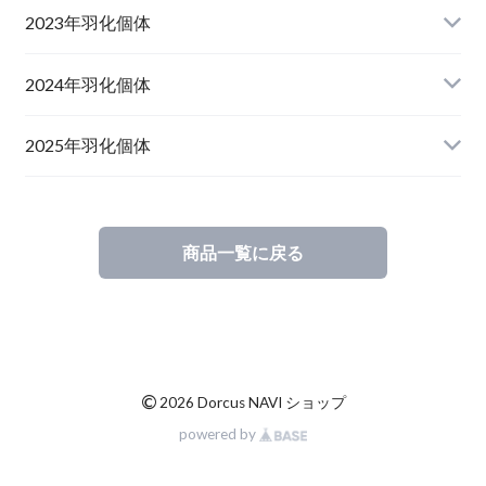
山形県西置賜郡小國町産
兵庫県川辺郡猪名川町産
青森県十和田市産
2023年羽化個体
新潟県十日町市産
山梨県甲斐市産
宮城県栗原市産
岩手県奥州市産
2024年羽化個体
佐賀県神埼郡神埼町
茨城県小美玉市産
山形県西置賜郡小國町産
青森県十和田市産
2025年羽化個体
佐賀県神埼郡神埼町産
新潟県十日町市産
山梨県甲斐市産
新潟県東蒲原郡阿賀町産
秋田県仙北市産
北海道檜山郡厚沢部町産
商品一覧に戻る
長崎県対馬市産
山梨県韮崎市産
新潟県十日町市産
新潟県魚沼市産
岩手県奥州市産
福島県南会津郡産
三重県いなべ市産
山梨県韮崎市産
新潟県東蒲原郡阿賀町
茨城県稲敷郡産
滋賀県大津市産
京都府宇治市産
茨城県稲敷郡産
山梨県韮崎市穴山町産
©
2026 Dorcus NAVI ショップ
powered by
長崎県対馬市産
香川県綾歌郡産綾上町産
山梨県甲府市産
山梨県韮崎市穂坂町産