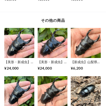
品CBF1個体 ＃
品CBF1個体 ＃
品CBF1個体 ＃
8153-
8052-
8151-
201（50mm）
201（50mm）
001（50mm）
その他の商品
【美形・新成虫】佐
【美形・新成虫】佐
【新成虫】山梨県韮
賀県神埼郡神埼町
賀県神埼郡神埼町
崎市穂坂町産オオク
¥24,000
¥24,000
¥6,200
産”オオクワガタペ
産”オオクワガタペ
ワガタペアF1個体
ア（♂80mm） #
ア（♂80mm） #
（♂72mm） #7540
8153−201
815311−101