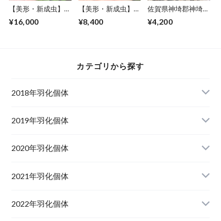
【美形・新成虫】佐
【美形・新成虫】香
佐賀県神埼郡神埼町
賀県神埼郡神埼町
川県丸亀市綾歌町産
産オオクワガタ♀単
¥16,000
¥8,400
¥4,200
産”オオクワガタペ
オオクワガタペア
品CBF1個体 ＃
ア（♂79mm） #
CBF1個体(♂75mm)
7953-
8153−201
＃7238
101（48mm）
カテゴリから探す
2018年羽化個体
2019年羽化個体
山梨県韮崎市産オオクワガタ
2020年羽化個体
佐賀県神埼郡産オオクワガタ
山梨県韮崎市韮崎町産オオクワガタ
山梨県韮崎市穂坂町産
2021年羽化個体
佐賀県神埼郡神埼町産オオクワガタ
山梨県甲斐市産
山梨県韮崎市穂坂町産
2022年羽化個体