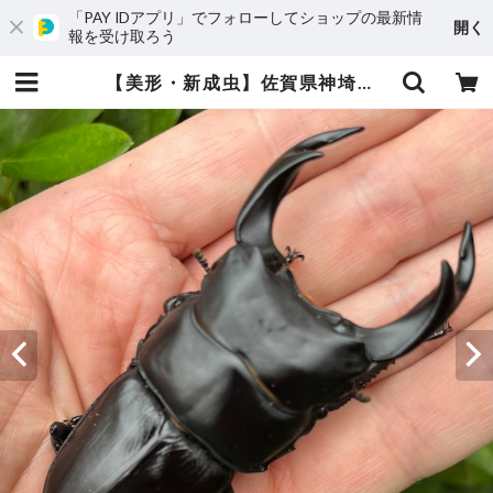
「PAY IDアプリ」でフォローしてショップの最新情
開く
報を受け取ろう
【美形・新成虫】佐賀県神埼郡神埼町産”オオクワガタペア（♂81mm） # 8052−301 | Dorcus NAVI ショップ