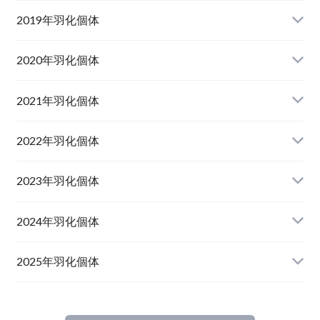
2019年羽化個体
山梨県韮崎市産オオクワガタ
2020年羽化個体
佐賀県神埼郡産オオクワガタ
山梨県韮崎市韮崎町産オオクワガタ
山梨県韮崎市穂坂町産
2021年羽化個体
佐賀県神埼郡神埼町産オオクワガタ
山梨県甲斐市産
山梨県韮崎市穂坂町産
2022年羽化個体
山形県西置賜郡小國町産
兵庫県川辺郡猪名川町産
青森県十和田市産
2023年羽化個体
新潟県十日町市産
山梨県甲斐市産
宮城県栗原市産
岩手県奥州市産
2024年羽化個体
佐賀県神埼郡神埼町
茨城県小美玉市産
山形県西置賜郡小國町産
青森県十和田市産
2025年羽化個体
佐賀県神埼郡神埼町産
新潟県十日町市産
山梨県甲斐市産
新潟県東蒲原郡阿賀町産
秋田県仙北市産
北海道檜山郡厚沢部町産