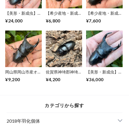
【美形・新成虫】佐
【希少産地・新成
【希少産地・新成
賀県神埼郡神埼町
虫】京都府宇治市産
虫】京都府宇治市産
¥24,000
¥6,800
¥7,600
産”オオクワガタペ
オオクワガタペア
オオクワガタペア
ア（♂80mm） #
F1個体（♂68mm）
F2個体（♂71mm）
805211−101
#6843
#684011
岡山県岡山市産オオ
佐賀県神埼郡神埼町
【美形・新成虫】佐
クワガタペアF1個
産オオクワガタ♀単
賀県神埼郡神埼町
¥9,200
¥4,200
¥36,000
体（♂76mm）
品CBF1個体 ＃
産”オオクワガタペ
#6743
7953-
ア（♂82mm） #
101（48mm）
81541111−001
カテゴリから探す
2018年羽化個体