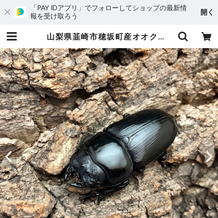
「PAY IDアプリ」でフォローしてショップの最新情
開く
報を受け取ろう
山梨県韮崎市穂坂町産オオクワガタ♀単品F1個体48mm #6440 | Dorcus NAVI ショップ