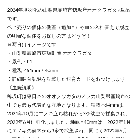
2024年度羽化の山梨県韮崎市穂坂産オオクワガタ♀単品
です。
ペア売りの個体の側室（追加♀）や血の入れ替えで履歴
の明確な個体をお探しの方はどうぞ！
※写真はイメージです。
・山梨県韮崎市穂坂町産 オオクワガタ
・累代：F1
・種親 ♂64mm ♀40mm
※詳細飼育記録を記載した飼育カードをおつけします。
《血統説明》
穂坂町は東日本のオオクワガタのメッカ山梨県韮崎市の
中でも最も代表的な産地となります。種親♂64mmは、
2021年10月にエノキ立ち枯れから3令幼虫で採集され、
2022年6月に羽化しました。種親♀40mmは、2022年1月
にエノキの倒木から3令で採集され、同じく2022年6月